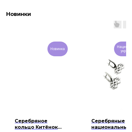
Новинки
Национа
Новинка
украш
Серебряное
Серебряные
кольцо Китёнок
национальные