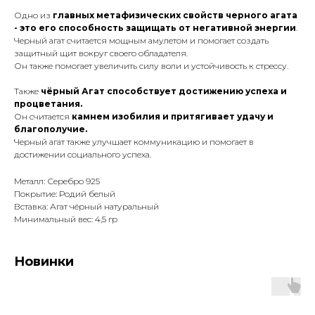
Одно из
главных метафизических свойств черного агата
- это его способность защищать от негативной энергии
.
Черный агат считается мощным амулетом и помогает создать
защитный щит вокруг своего обладателя.
Он также помогает увеличить силу воли и устойчивость к стрессу.
Также
чёрный Агат способствует достижению успеха и
процветания.
Он считается
камнем изобилия и притягивает удачу и
благополучие.
Черный агат также улучшает коммуникацию и помогает в
достижении социального успеха.
Металл: Серебро 925
Покрытие: Родий белый
Вставка: Агат чёрный натуральный
Минимальный вес: 4,5 гр
Новинки