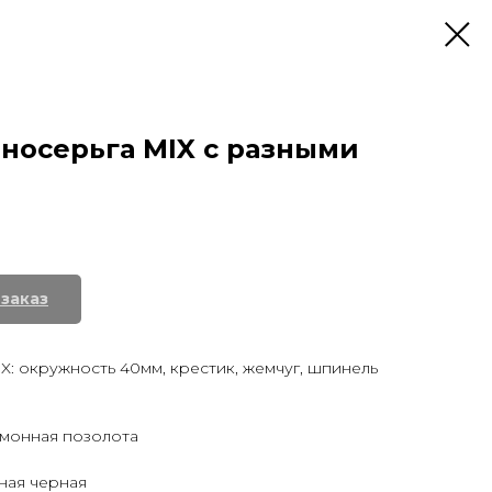
носерьга MIX c разными
: окружность 40мм, крестик, жемчуг, шпинель
монная позолота
ная черная