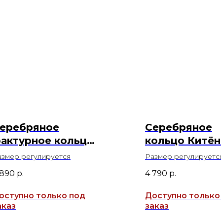
еребряное
Серебряное
актурное кольцо
кольцо Китён
Эспрессо"
Горным Хрус
азмер регулируется
Размер регулируется 
(гладкий)
 890
р.
4 790
р.