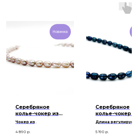
Новинка
Но
Серебряное
Серебряное
колье-чокер из
колье-чокер и
Лавандового
тёмно-синего
Чокер из
Длина регулирует
жемчуга
крупного
натурального
36+5 см
4 890
р.
5 190
р.
(средний размер
барочного
пресноводного
Натуральный