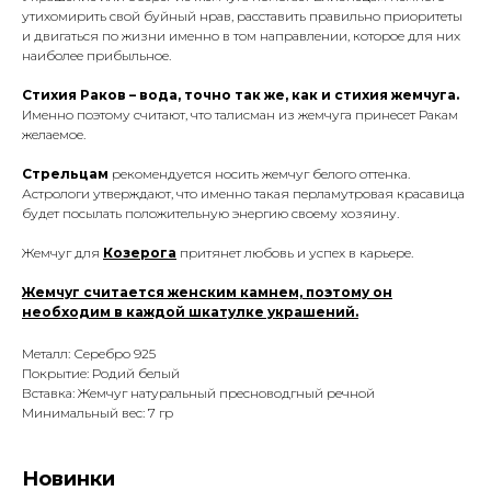
утихомирить свой буйный нрав, расставить правильно приоритеты
и двигаться по жизни именно в том направлении, которое для них
наиболее прибыльное.
Стихия Раков – вода, точно так же, как и стихия жемчуга.
Именно поэтому считают, что талисман из жемчуга
принесет Ракам
желаемое.
Стрельцам
рекомендуется носить жемчуг белого оттенка.
Астрологи утверждают, что именно такая перламутровая красавица
будет посылать положительную энергию своему хозяину.
Жемчуг для
Козерога
притянет любовь и успех в карьере.
Жемчуг считается женским камнем, поэтому он
необходим в каждой шкатулке украшений.
Металл: Серебро 925
Покрытие: Родий белый
Вставка: Жемчуг натуральный пресноводгный речной
Минимальный вес: 7 гр
Новинки