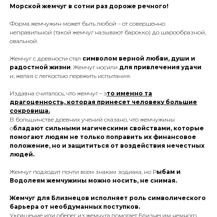
Морской жемчуг в сотни раз дороже речного!
Форма жемчужин может быть любой – от совершенно
неправильной (такой жемчуг называют барокко) до шарообразной,
овальной.
Жемчуг с древности стал
символом верной любви, души и
радостной жизни
. Жемчуг носили
для привлечения удачи
и, желая с легкостью пережить испытания.
Издавна считалось, что жемчуг – э
то именно та
драгоценность, которая принесет человеку большие
сокровища.
В большинстве древних учений сказано, что жемчужины
о
бладают сильными магическими свойствами, которые
помогают людям не только поправить их финансовое
положение, но и защититься от воздействия нечестных
людей.
Жемчуг подходит почти всем знакам зодиака, но Р
ыбам и
Водолеям жемчужины можно носить, не снимая.
Жемчуг для Близнецов исполняет роль символического
барьера от необдуманных поступков.
Украшение или оберег из жемчуга помогает Близнецам немного