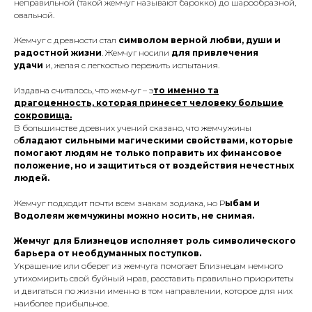
неправильной (такой жемчуг называют барокко) до шарообразной,
овальной.
Жемчуг с древности стал
символом верной любви, души и
радостной жизни
. Жемчуг носили
для привлечения
удачи
и, желая с легкостью пережить испытания.
Издавна считалось, что жемчуг – э
то именно та
драгоценность, которая принесет человеку большие
сокровища.
В большинстве древних учений сказано, что жемчужины
о
бладают сильными магическими свойствами, которые
помогают людям не только поправить их финансовое
положение, но и защититься от воздействия нечестных
людей.
Жемчуг подходит почти всем знакам зодиака, но Р
ыбам и
Водолеям жемчужины можно носить, не снимая.
Жемчуг для Близнецов исполняет роль символического
барьера от необдуманных поступков.
Украшение или оберег из жемчуга помогает Близнецам немного
утихомирить свой буйный нрав, расставить правильно приоритеты
и двигаться по жизни именно в том направлении, которое для них
наиболее прибыльное.