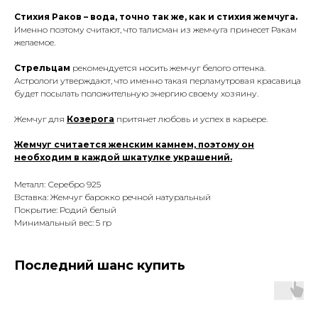
Стихия Раков – вода, точно так же, как и стихия жемчуга.
Именно поэтому считают, что талисман из жемчуга
принесет Ракам
желаемое.
Стрельцам
рекомендуется носить жемчуг белого оттенка.
Астрологи утверждают, что именно такая перламутровая красавица
будет посылать положительную энергию своему хозяину.
Жемчуг для
Козерога
притянет любовь и успех в карьере.
Жемчуг считается женским камнем, поэтому он
необходим в каждой шкатулке украшений.
Металл: Серебро 925
Вставка: Жемчуг барокко речной натуральный
Покрытие: Родий белый
Минимальный вес: 5 гр
Последний шанс купить