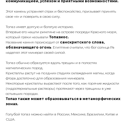
коммуникацией, успехом и приятными возможностями.
Этот камень устраняет страх и беспокойство, призывает принять
свое «я» и поверить в свою силу.
Топаз имеет долгую и богатую историю.
Впервые его нашли римляне на острове посреди Красного моря,
который греки называли
Топазиос.
Название камня происходит от
санскритского слова,
обозначающего огонь
. Египтяне считали, что бог солнца Ра
наделял этот минерал своей силой.
Топаз обычно образуется вдоль трещин и в полостях
магматических пород.
Кристаллы растут на поздних стадиях охлаждения магмы, когда
фтора достаточно для образования минерала.
Некоторые кристаллы вырастают после того, как горячие жидкости
(гидротермальные растворы) протекают через трещины в уже
остывших породах.
Топаз также может образовываться в метаморфических
зонах.
Голубой топаз можно найти в России, Мексике, Бразилии, Китае и
США.