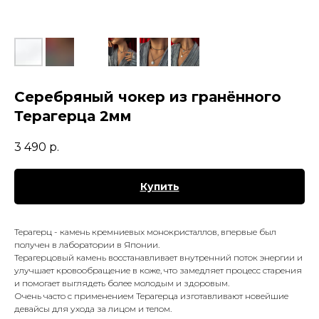
Серебряный чокер из гранённого
Терагерца 2мм
3 490
р.
Купить
Терагерц - камень кремниевых монокристаллов, впервые был
получен в лаборатории в Японии.
Терагерцовый камень восстанавливает внутренний поток энергии и
улучшает кровообращение в коже, что замедляет процесс старения
и помогает выглядеть более молодым и здоровым.
Очень часто с применением Терагерца изготавливают новейшие
девайсы для ухода за лицом и телом.