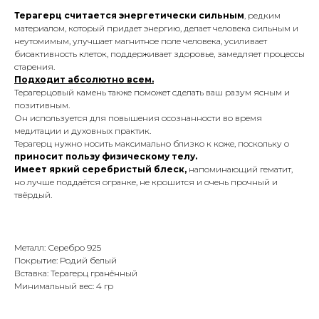
Терагерц считается энергетически сильным
, редким
материалом, который придает энергию, делает человека сильным и
неутомимым, улучшает магнитное поле человека, усиливает
биоактивность клеток, поддерживает здоровье, замедляет процессы
старения.
Подходит абсолютно всем.
Терагерцовый камень также поможет сделать ваш разум ясным и
позитивным.
Он используется для повышения осознанности во время
медитации и духовных практик.
Терагерц нужно носить максимально близко к коже, поскольку о
приносит пользу физическому телу.
Имеет яркий серебристый блеск,
напоминающий гематит,
но лучше поддаётся огранке, не крошится и очень прочный и
твёрдый.
Металл: Серебро 925
Покрытие: Родий белый
Вставка: Терагерц гранённый
Минимальный вес: 4 гр