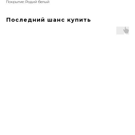
Покрытие: Родий белый
Последний шанс купить
ERROR:Not found category