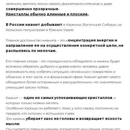
зеленого, желтого, темно-серого, фиолетового оттенков и даже
совершенно прозрачные.
Кристаллы обычно длинные и плоские.
В России кианит добывают
в Карелии, Восточной Сибири, на
Кольском полуострове и Южном Урале.
Главное достоинство кианита – это к
онцентрация энергии и
направление ее на осуществление конкретной цели, не
распыляясь по мелочам.
Его главная опора – это порядочность обладателя, и камень будет
всячески оберегать доброго и доверчивого человека, давая
возможность ему избегать ситуаций, связанных с коварством и
обманом, в том числе, и в финансовой сфере. Кианит делает своего
обладателя более осторожным и рассудительным, что значительно
уменьшает риски потерь.
Кианит —
один из самых успокаивающих кристаллов
, о
которых только можно мечтать.
Особенно хорошо он работает с теми, у кого нервы постоянно на
пределе, кто склонен к вспышкам гнева.
Это камень
убирает хаос из головы и возвращает ясность
мысли
.
Он считается главным камнем логического мышления, потому его