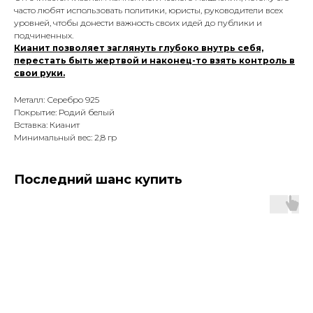
часто любят использовать политики, юристы, руководители всех
уровней, чтобы донести важность своих идей до публики и
подчиненных.
Кианит позволяет заглянуть глубоко внутрь себя,
перестать быть жертвой и наконец-то взять контроль в
свои руки.
Металл: Серебро 925
Покрытие: Родий белый
Вставка: Кианит
Минимальный вес: 2,8 гр
Последний шанс купить