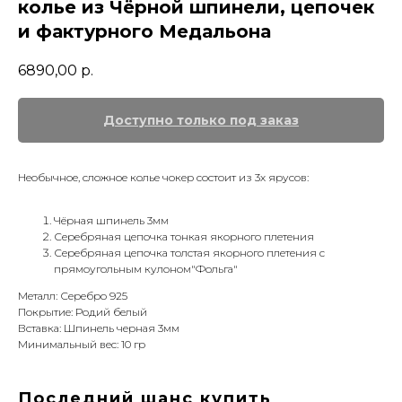
колье из Чёрной шпинели, цепочек
и фактурного Медальона
6890,00
р.
Необычное, сложное колье чокер состоит из 3х ярусов:
Чёрная шпинель 3мм
Серебряная цепочка тонкая якорного плетения
Серебряная цепочка толстая якорного плетения с
прямоугольным кулоном"Фольга"
Металл: Серебро 925
Покрытие: Родий белый
Вставка: Шпинель черная 3мм
Минимальный вес: 10 гр
Последний шанс купить