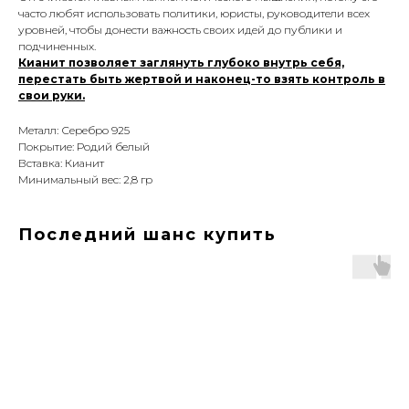
часто любят использовать политики, юристы, руководители всех
уровней, чтобы донести важность своих идей до публики и
подчиненных.
Кианит позволяет заглянуть глубоко внутрь себя,
перестать быть жертвой и наконец-то взять контроль в
свои руки.
Металл: Серебро 925
Покрытие: Родий белый
Вставка: Кианит
Минимальный вес: 2,8 гр
Последний шанс купить