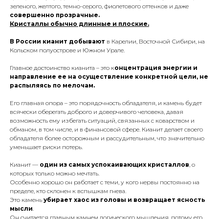
зеленого, желтого, темно-серого, фиолетового оттенков и даже
совершенно прозрачные.
Кристаллы обычно длинные и плоские.
В России кианит добывают
в Карелии, Восточной Сибири, на
Кольском полуострове и Южном Урале.
Главное достоинство кианита – это к
онцентрация энергии и
направление ее на осуществление конкретной цели, не
распыляясь по мелочам.
Его главная опора – это порядочность обладателя, и камень будет
всячески оберегать доброго и доверчивого человека, давая
возможность ему избегать ситуаций, связанных с коварством и
обманом, в том числе, и в финансовой сфере. Кианит делает своего
обладателя более осторожным и рассудительным, что значительно
уменьшает риски потерь.
Кианит —
один из самых успокаивающих кристаллов
, о
которых только можно мечтать.
Особенно хорошо он работает с теми, у кого нервы постоянно на
пределе, кто склонен к вспышкам гнева.
Это камень
убирает хаос из головы и возвращает ясность
мысли
.
Он считается главным камнем логического мышления, потому его