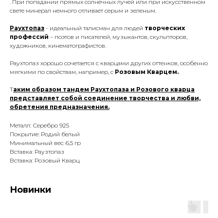
. При попадании прямых солнечных лучей или при искусственном
свете минерал немного отливает серым и зеленым.
Раухтопаз
- идеальный талисман для людей
творческих
профессий
– поэтов и писателей, музыкантов, скульпторов,
художников, кинематографистов.
Раухтопаз хорошо сочетается с кварцами других оттенков, особенно
мягкими по свойствам, например, с
Розовым Кварцем.
Т
аким образом тандем Раухтопаза и Розового кварца
представляет собой соединение творчества и любви,
обретения предназначения.
Металл: Серебро 925
Покрытие: Родий белый
Минимальный вес: 6,5 гр
Вставка: Раузтопаз
Вставка: Розовый Кварц
Новинки