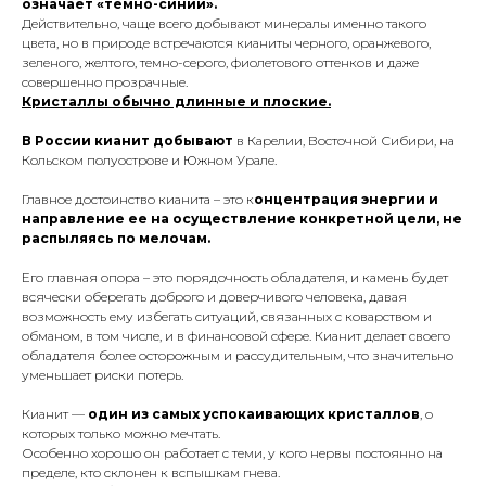
означает «темно-синий».
Действительно, чаще всего добывают минералы именно такого
цвета, но в природе встречаются кианиты черного, оранжевого,
зеленого, желтого, темно-серого, фиолетового оттенков и даже
совершенно прозрачные.
Кристаллы обычно длинные и плоские.
В России кианит добывают
в Карелии, Восточной Сибири, на
Кольском полуострове и Южном Урале.
Главное достоинство кианита – это к
онцентрация энергии и
направление ее на осуществление конкретной цели, не
распыляясь по мелочам.
Его главная опора – это порядочность обладателя, и камень будет
всячески оберегать доброго и доверчивого человека, давая
возможность ему избегать ситуаций, связанных с коварством и
обманом, в том числе, и в финансовой сфере. Кианит делает своего
обладателя более осторожным и рассудительным, что значительно
уменьшает риски потерь.
Кианит —
один из самых успокаивающих кристаллов
, о
которых только можно мечтать.
Особенно хорошо он работает с теми, у кого нервы постоянно на
пределе, кто склонен к вспышкам гнева.