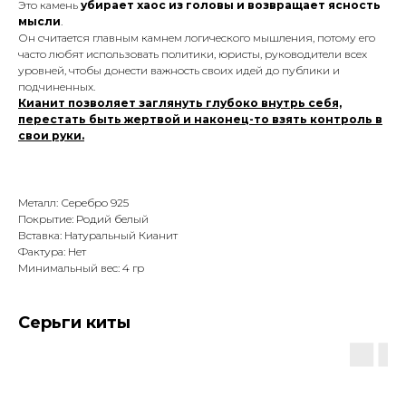
Это камень
убирает хаос из головы и возвращает ясность
мысли
.
Он считается главным камнем логического мышления, потому его
часто любят использовать политики, юристы, руководители всех
уровней, чтобы донести важность своих идей до публики и
подчиненных.
Кианит позволяет заглянуть глубоко внутрь себя,
перестать быть жертвой и наконец-то взять контроль в
свои руки.
Металл: Серебро 925
Покрытие: Родий белый
Вставка: Натуральный Кианит
Фактура: Нет
Минимальный вес: 4 гр
Серьги киты