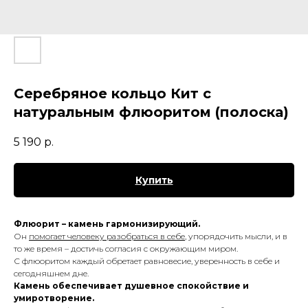
Серебряное кольцо Кит с
натуральным флюоритом (полоска)
5 190
р.
Купить
Флюорит – камень гармонизирующий.
Он
помогает человеку разобраться в себе
, упорядочить мысли, и в
то же время – достичь согласия с окружающим миром.
С флюоритом каждый обретает равновесие, уверенность в себе и
сегодняшнем дне.
Камень обеспечивает душевное спокойствие и
умиротворение.