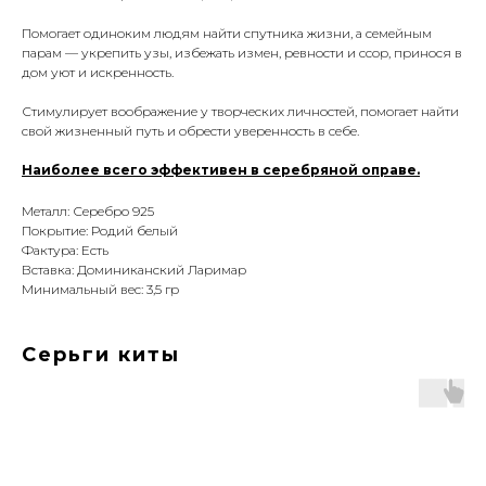
Помогает одиноким людям найти спутника жизни, а семейным
парам — укрепить узы, избежать измен, ревности и ссор, принося в
дом уют и искренность.
Стимулирует воображение у творческих личностей, помогает найти
свой жизненный путь и обрести уверенность в себе.
Наиболее всего эффективен в серебряной оправе.
Металл: Серебро 925
Покрытие: Родий белый
Фактура: Есть
Вставка: Доминиканский Ларимар
Минимальный вес: 3,5 гр
Серьги киты